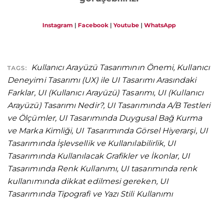
Instagram
|
Facebook
|
Youtube
|
WhatsApp
Kullanıcı Arayüzü Tasarımının Önemi
,
Kullanıcı
TAGS:
Deneyimi Tasarımı (UX) ile UI Tasarımı Arasındaki
Farklar
,
UI (Kullanıcı Arayüzü) Tasarımı
,
UI (Kullanıcı
Arayüzü) Tasarımı Nedir?
,
UI Tasarımında A/B Testleri
ve Ölçümler
,
UI Tasarımında Duygusal Bağ Kurma
ve Marka Kimliği
,
UI Tasarımında Görsel Hiyerarşi
,
UI
Tasarımında İşlevsellik ve Kullanılabilirlik
,
UI
Tasarımında Kullanılacak Grafikler ve İkonlar
,
UI
Tasarımında Renk Kullanımı
,
UI tasarımında renk
kullanımında dikkat edilmesi gereken
,
UI
Tasarımında Tipografi ve Yazı Stili Kullanımı