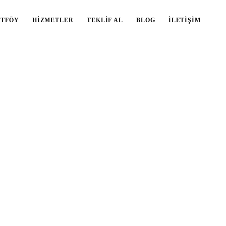
RTFÖY
HIZMETLER
TEKLIF AL
BLOG
İLETIŞIM