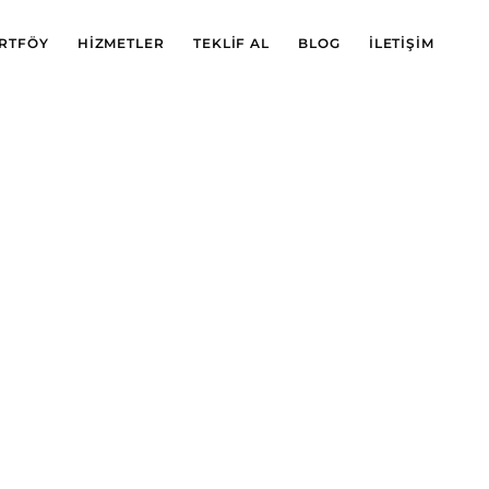
RTFÖY
HIZMETLER
TEKLIF AL
BLOG
İLETIŞIM