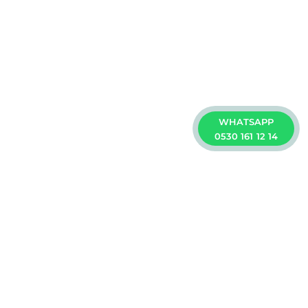
WHATSAPP
0530 161 12 14
izme