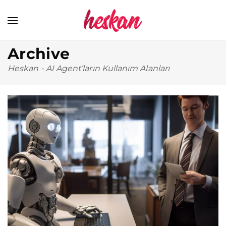
Archive
Heskan
-
AI Agent’ların Kullanım Alanları