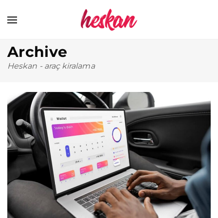
Archive
Heskan
-
araç kiralama