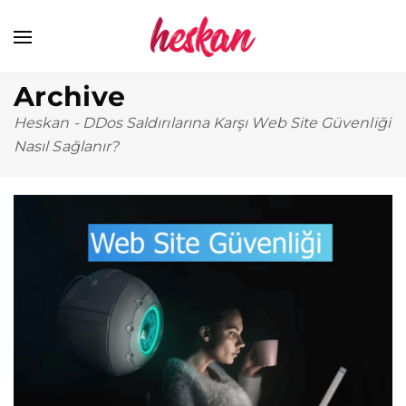
Archive
Heskan
-
DDos Saldırılarına Karşı Web Site Güvenliği
Nasıl Sağlanır?