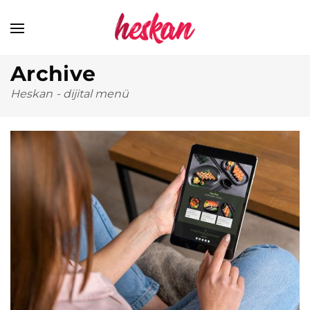
Archive
Heskan
-
dijital menü