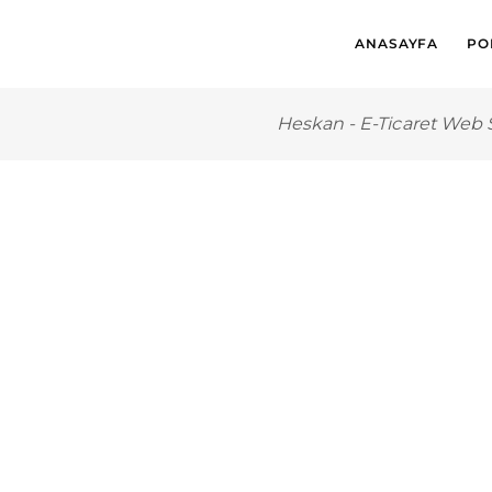
ANASAYFA
PO
Heskan
-
E-Ticaret Web S