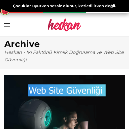
Çocuklar uyurken sessiz olunur, katledilirken değil.
Archive
Heskan
-
İki Faktörlü Kimlik Doğrulama ve Web Site
Güvenliği