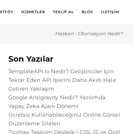
RTFÖY
HIZMETLER
TEKLIF AL
BLOG
İLETIŞIM
Heskan
-
Otomasyon Nedir?
Son Yazılar
TemplateAPI.io Nedir? Geliştiriciler İçin
Tekrar Eden API İşlerini Daha Akıllı Hale
Getiren Yaklaşım
Google Antigravity Nedir? Yazılımda
Yapay Zeka Ajanı Dönemi
Ücretsiz Kullanabileceğiniz Online Görsel
Düzenleme Siteleri
Ticimax Tasarım Desteği | CSS, JS ve Özel