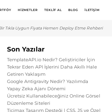
RTFÖY
HIZMETLER
TEKLIF AL
BLOG
İLETIŞIM
Bir Tıkla Uygun Fiyata Hemen Deploy Etme Rehberi
Son Yazılar
TemplateAPI.io Nedir? Geliştiriciler İçin
Tekrar Eden API İşlerini Daha Akıllı Hale
Getiren Yaklaşım
Google Antigravity Nedir? Yazılımda
Yapay Zeka Ajanı Dönemi
Ücretsiz Kullanabileceğiniz Online Görsel
Düzenleme Siteleri
Ticimax Tasarım Desteği | CSS, JS ve Özel