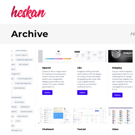
Archive
H