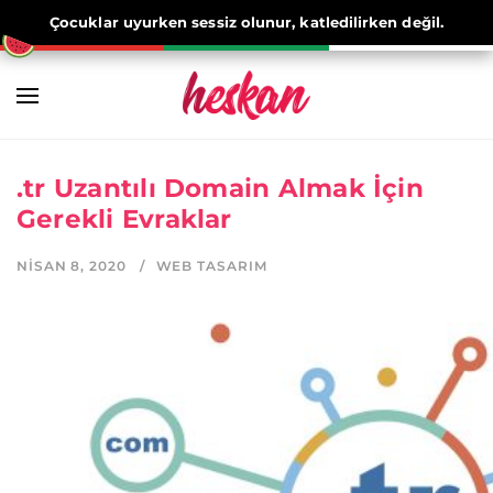
Çocuklar uyurken sessiz olunur, katledilirken değil.
.tr Uzantılı Domain Almak İçin
Gerekli Evraklar
NISAN 8, 2020
WEB TASARIM