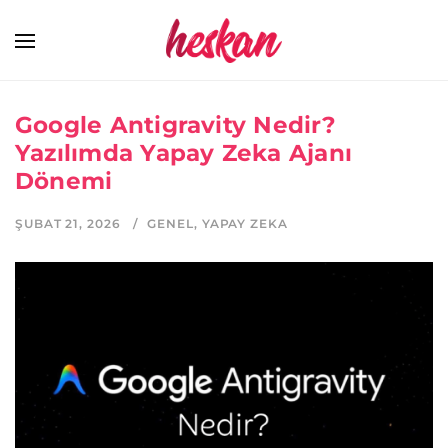
Google Antigravity Nedir?
Yazılımda Yapay Zeka Ajanı
Dönemi
ŞUBAT 21, 2026
GENEL
,
YAPAY ZEKA