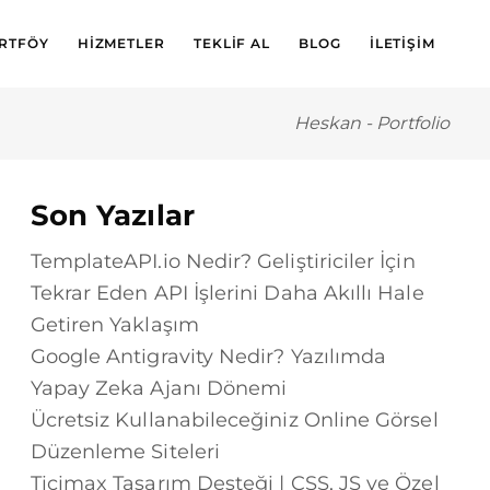
RTFÖY
HIZMETLER
TEKLIF AL
BLOG
İLETIŞIM
Heskan
-
Portfolio
Son Yazılar
TemplateAPI.io Nedir? Geliştiriciler İçin
Tekrar Eden API İşlerini Daha Akıllı Hale
Getiren Yaklaşım
Google Antigravity Nedir? Yazılımda
Yapay Zeka Ajanı Dönemi
Ücretsiz Kullanabileceğiniz Online Görsel
Düzenleme Siteleri
Ticimax Tasarım Desteği | CSS, JS ve Özel