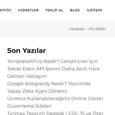
RTFÖY
HIZMETLER
TEKLIF AL
BLOG
İLETIŞIM
Heskan
-
Portfolio
Son Yazılar
TemplateAPI.io Nedir? Geliştiriciler İçin
Tekrar Eden API İşlerini Daha Akıllı Hale
Getiren Yaklaşım
Google Antigravity Nedir? Yazılımda
Yapay Zeka Ajanı Dönemi
Ücretsiz Kullanabileceğiniz Online Görsel
Düzenleme Siteleri
Ticimax Tasarım Desteği | CSS, JS ve Özel