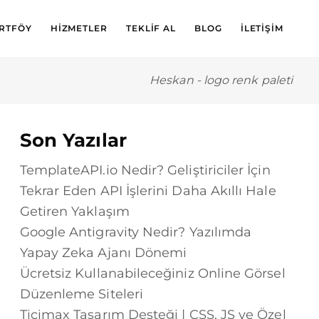
RTFÖY
HIZMETLER
TEKLIF AL
BLOG
İLETIŞIM
Heskan
-
logo renk paleti
Son Yazılar
TemplateAPI.io Nedir? Geliştiriciler İçin
Tekrar Eden API İşlerini Daha Akıllı Hale
Getiren Yaklaşım
Google Antigravity Nedir? Yazılımda
Yapay Zeka Ajanı Dönemi
Ücretsiz Kullanabileceğiniz Online Görsel
Düzenleme Siteleri
Ticimax Tasarım Desteği | CSS, JS ve Özel