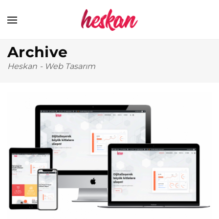
Archive
Heskan
-
Web Tasarım