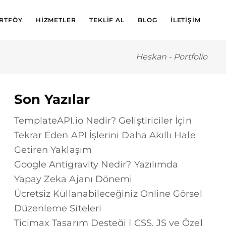
RTFÖY
HIZMETLER
TEKLIF AL
BLOG
İLETIŞIM
Heskan
-
Portfolio
Son Yazılar
TemplateAPI.io Nedir? Geliştiriciler İçin
Tekrar Eden API İşlerini Daha Akıllı Hale
Getiren Yaklaşım
Google Antigravity Nedir? Yazılımda
Yapay Zeka Ajanı Dönemi
Ücretsiz Kullanabileceğiniz Online Görsel
Düzenleme Siteleri
Ticimax Tasarım Desteği | CSS, JS ve Özel